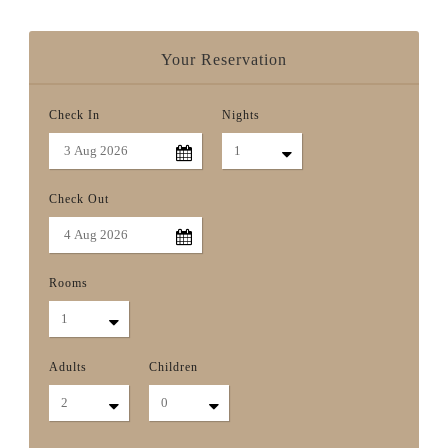
Your Reservation
Check In
Nights
Check Out
Rooms
Adults
Children