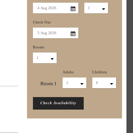
Check Out
Rooms
Adults
Children
Room
1