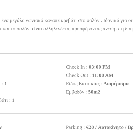
ένα μεγάλο γωνιακό καναπέ κρεβάτι στο σαλόνι. Ιδανικά για ο
να και το σαλόνι είναι αλληλένδετα, προσφέροντας άνεση στη δι
Check In :
03:00 PM
Check Out :
11:00 AM
 :
1
Είδος Κατοικίας :
Διαμέρισμα
Εμβαδόν :
50m2
βάτι :
1
ν
Parking :
€20 / Αυτοκίνητο / Β