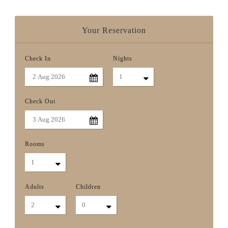
Your Reservation
Check In
Nights
Check Out
Rooms
Adults
Children