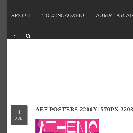
ΑΡΧΙΚΗ
ΤΟ ΞΕΝΟΔΟΧΕΙΟ
ΔΩΜΑΤΙΑ & Δ
•
AE
AEF POSTERS 2200X1570PX 220
1
JUL