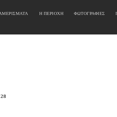
ΙΑΜΕΡΙΣΜΑΤΑ
Η ΠΕΡΙΟΧΗ
ΦΩΤΟΓΡΑΦΙΕΣ
F POSTERS 2200X1570PX 220
328