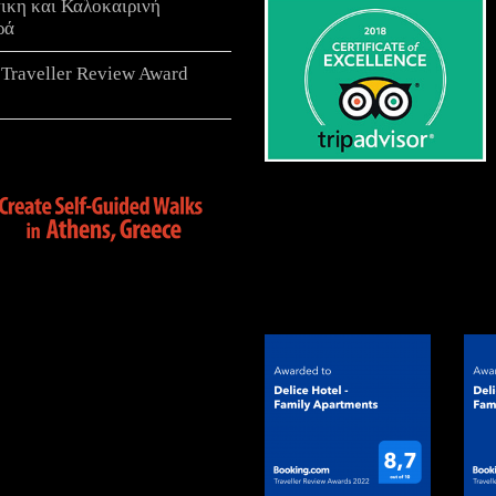
τικη και Καλοκαιρινή
ρά
 Traveller Review Award