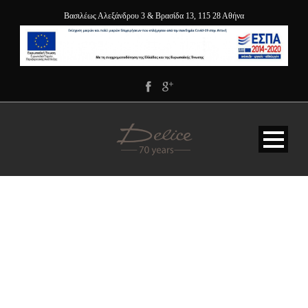
Βασιλέως Αλεξάνδρου 3 & Βρασίδα 13, 115 28 Αθήνα
DELICE_SLIDER_NEW