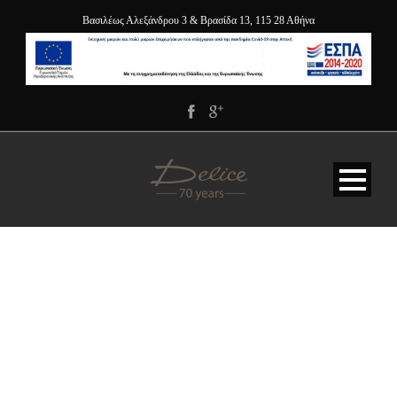
Βασιλέως Αλεξάνδρου 3 & Βρασίδα 13, 115 28 Αθήνα
SINGLE-DOUBLHOTEL-
ROOM-ATHENS-
GREECE-DELICE