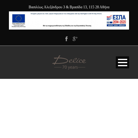
Βασιλέως Αλεξάνδρου 3 & Βρασίδα 13, 115 28 Αθήνα
DELICE-HOTEL-
ATHENS-GREECE-
PENTHOUSE-SUITE