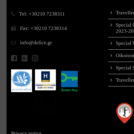
Travell
Τel: +30210 7238311
Special 
Fax: +30210 7238314
2023-20
info@delice.gr
Special 
Oikonom
Special
Travell
Privacy notice.