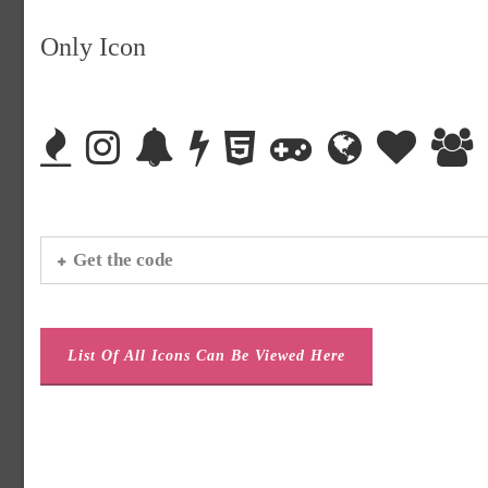
Only Icon
Get the code
List Of All Icons Can Be Viewed Here