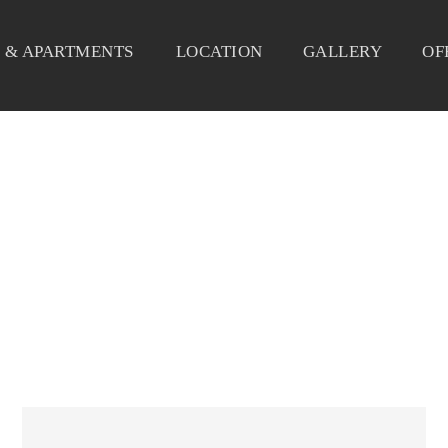
 & APARTMENTS
LOCATION
GALLERY
OF
ICONS & ICON BOXES