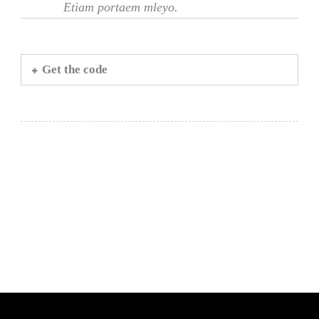
Etiam portaem mleyo.
Get the code