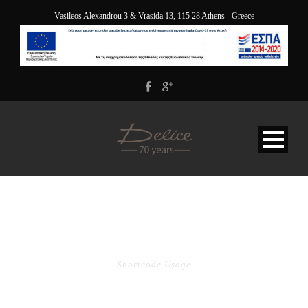
Vasileos Alexandrou 3 & Vrasida 13, 115 28 Athens - Greece
TYPOGRAPHY
Shortcode Usage