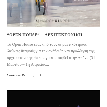
“OPEN HOUSE” – ΑΡΧΙΤΕΚΤΟΝΙΚΉ
To Open House ένας από τους σημαντικότερους
διεθνείς θεσμούς για την ανάδειξη και προώθηση της
αρχιτεκτονικής, θα πραγματοποιηθεί στην Αθήνα (31
Μαρτίου – 1η Απριλίου...
Continue Reading