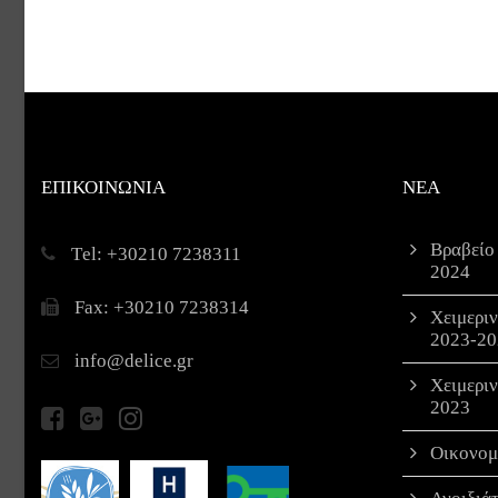
ΕΠΙΚΟΙΝΩΝΙΑ
ΝΕΑ
Βραβείο
Τel: +30210 7238311
2024
Fax: +30210 7238314
Χειμερι
2023-20
info@delice.gr
Χειμερι
2023
Οικονομ