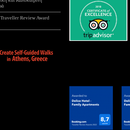
τικη και Καλοκαιρινή
ρά
 Traveller Review Award