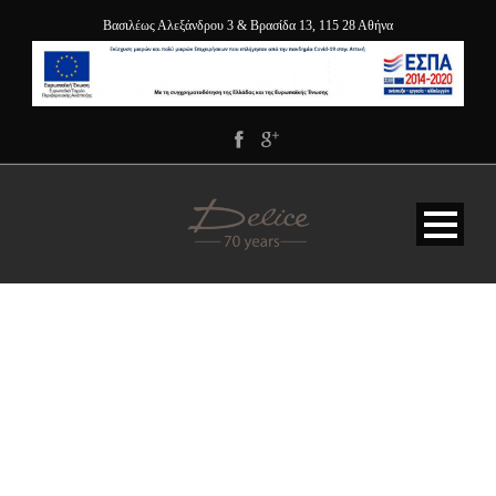
Βασιλέως Αλεξάνδρου 3 & Βρασίδα 13, 115 28 Αθήνα
OUR BEST ROOMS